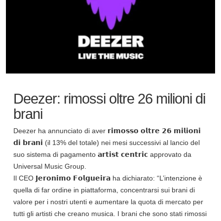
Deezer: rimossi oltre 26 milioni di
brani
Deezer
ha annunciato di aver 𝗿𝗶𝗺𝗼𝘀𝘀𝗼 𝗼𝗹𝘁𝗿𝗲 𝟮𝟲 𝗺𝗶𝗹𝗶𝗼𝗻𝗶
𝗱𝗶 𝗯𝗿𝗮𝗻𝗶 (il 13% del totale) nei mesi successivi al lancio del
suo sistema di pagamento 𝗮𝗿𝘁𝗶𝘀𝘁 𝗰𝗲𝗻𝘁𝗿𝗶𝗰 approvato da
Universal Music Group.
Il CEO 𝗝𝗲𝗿𝗼𝗻𝗶𝗺𝗼 𝗙𝗼𝗹𝗴𝘂𝗲𝗶𝗿𝗮 ha dichiarato: “L’intenzione è
quella di far ordine in piattaforma, concentrarsi sui brani di
valore per i nostri utenti e aumentare la quota di mercato per
tutti gli artisti che creano musica. I brani che sono stati rimossi