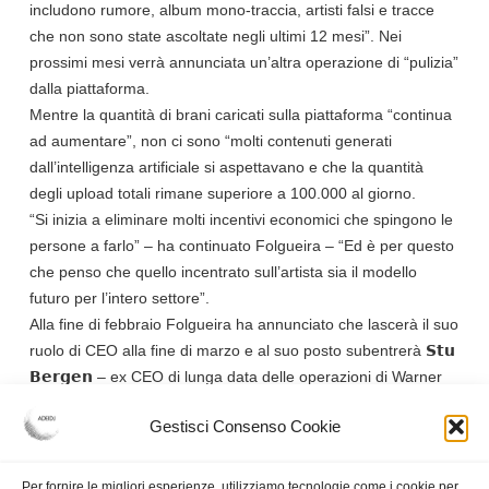
includono rumore, album mono-traccia, artisti falsi e tracce
che non sono state ascoltate negli ultimi 12 mesi”. Nei
prossimi mesi verrà annunciata un’altra operazione di “pulizia”
dalla piattaforma.
Mentre la quantità di brani caricati sulla piattaforma “continua
ad aumentare”, non ci sono “molti contenuti generati
dall’intelligenza artificiale si aspettavano e che la quantità
degli upload totali rimane superiore a 100.000 al giorno.
“Si inizia a eliminare molti incentivi economici che spingono le
persone a farlo” – ha continuato Folgueira – “Ed è per questo
che penso che quello incentrato sull’artista sia il modello
futuro per l’intero settore”.
Alla fine di febbraio Folgueira ha annunciato che lascerà il suo
ruolo di CEO alla fine di marzo e al suo posto subentrerà 𝗦𝘁𝘂
𝗕𝗲𝗿𝗴𝗲𝗻 – ex CEO di lunga data delle operazioni di Warner
International Recorded Music al di fuori degli Stati Uniti e del
Gestisci Consenso Cookie
Regno Unito – come CEO ad interim di Deezer.
Category:
News & Eventi
Per fornire le migliori esperienze, utilizziamo tecnologie come i cookie per